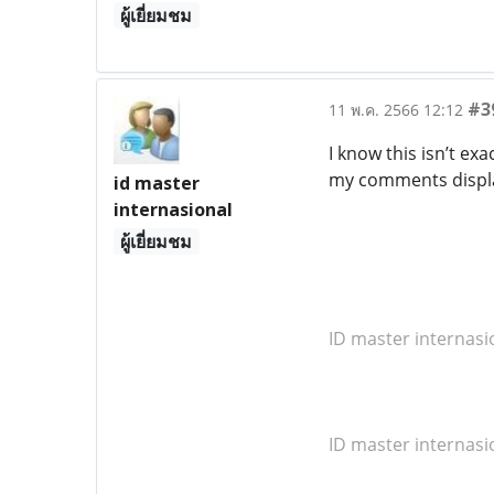
ผู้เยี่ยมชม
#3
11 พ.ค. 2566 12:12
I know this isn’t ex
my comments display
id master
internasional
ผู้เยี่ยมชม
ID master internasi
ID master internasi