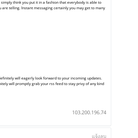
 simply think you put it in a fashion that everybody is able to
u are telling. Instant messaging certainly you may get to many
 definitely will eagerly look forward to your incoming updates.
nitely will promptly grab your rss feed to stay privy of any kind
103.200.196.74
แจ้งลบ