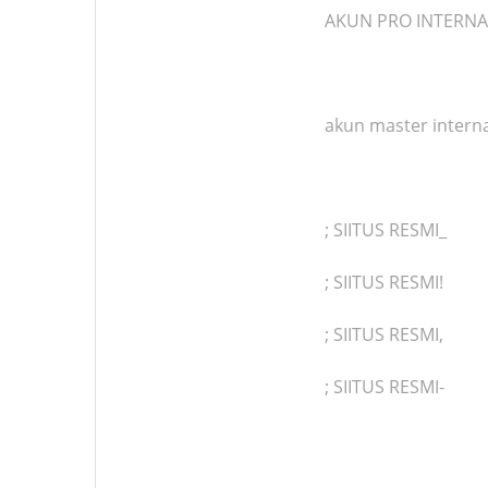
AKUN PRO INTERNA
akun master intern
; SIITUS RESMI_
; SIITUS RESMI!
; SIITUS RESMI,
; SIITUS RESMI-