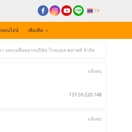
TH
ออนไลน์
เพิ่มเติม
า แลกเปลี่ยนจากบริษัท โกลบอล พลาสท์ จำกัด
แจ้งลบ
137.59.220.148
แจ้งลบ