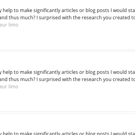
help to make significantly articles or blog posts I would state
and thus much? I surprised with the research you created to 
eur limo
help to make significantly articles or blog posts I would state
and thus much? I surprised with the research you created to 
eur limo
help to make significantly articles or blog posts I would state