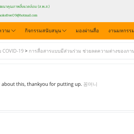
นาคุณภาพสิ่งแวดล้อม (ส.พ.ส.)
mokefree09
@hotmail.com
ความ
กิจกรรมสนับสนุน
มองผ่านสื่อ
งานมหกรรม
ย COVID-19
>
การสื่อสารแบบมีส่วนร่วม ช่วยลดความต่างของภาษ
 about this, thankyou for putting up.
꽁머니