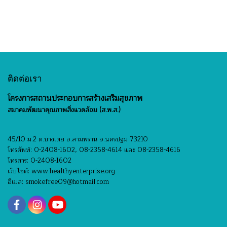
ติดต่อเรา
โครงการสถานประกอบการสร้างเสริมสุขภาพ
สมาคมพัฒนาคุณภาพสิ่งแวดล้อม (ส.พ.ส.)
45/10 ม.2 ต.บางเตย อ.สามพราน จ.นครปฐม 73210
โทรศัพท์: 0-2408-1602, 08-2358-4614 และ 08-2358-4616
โทรสาร: 0-2408-1602
เว็บไซต์: www.healthyenterprise.org
อีเมล: smokefree09@hotmail.com