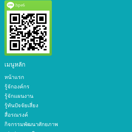
hpe6
เมนูหลัก
หน้าแรก
รู้จักองค์กร
รู้จักแผนงาน
รู้ทันปัจจัยเสี่ยง
สื่อรณรงค์
กิจกรรมพัฒนาศักยภาพ