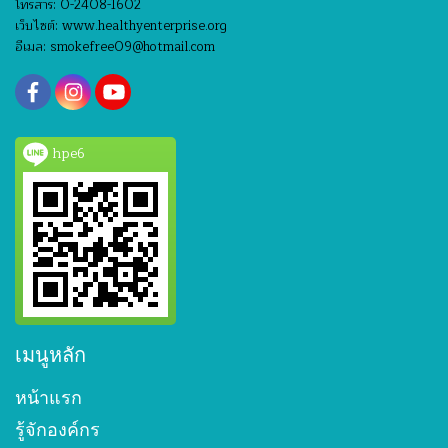
โทรสาร: 0-2408-1602
เว็บไซต์: www.healthyenterprise.org
อีเมล: smokefree09@hotmail.com
hpe6
เมนูหลัก
หน้าแรก
รู้จักองค์กร