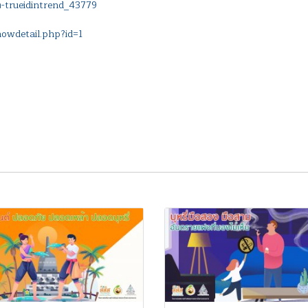
ีล-trueidintrend_43779
owdetail.php?id=1