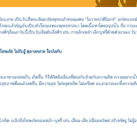
ดือนสาม เป็นวันที่พระสัมมาสัมพุทธเจ้าทรงแสดง “โอวาทปาติโมกข์” แก่พระสงฆ์เป
ำสอนสำคัญอันเป็นหัวใจของพระพุทธศาสนา โดยเนื้อหาโดยสรุปนั้น คือ การละเว
ๆถือเอาวันนี้เป็นวันเริ่มต้นสิ่งดีๆ เช่น การเลิกเหล้า เลิกบุหรี่ด้วยตัวเราเอง ว
ทษภัย ไม่รับรู้ ดุจางคลาย ใจบังคับ
นอาหารอร่อยเกิน เกิดขึ้น ก็ให้คิดถึงเรื่องที่ตรงกันข้ามกับความคิด ความอยากน
ีต่อสุขภาพดื่มแล้วสดชื่น มีความสุข ไม่หงุดหงิด ไม่เครียด จนสามารถละทิ้งความคิด
 ระลึกถึงโทษภัยของเหล้า-บุหรี่ เช่น เสื่อม-เสีย (เสื่อมทรัพย์ สร้างศัตรู ไม่รู้อ