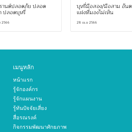
รานต์ปลอดภัย ปลอด
บุหรี่มือสอง/มือสาม อัน
า ปลอดบุหรี่
แฝงที่มองไม่เห็น
ย 2566
28 เม.ย 2566
เมนูหลัก
หน้าแรก
รู้จักองค์กร
รู้จักแผนงาน
รู้ทันปัจจัยเสี่ยง
สื่อรณรงค์
กิจกรรมพัฒนาศักยภาพ