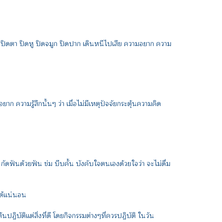
ยการปิดตา ปิดหู ปิดจมูก ปิดปาก เดินหนีไปเสีย ความอยาก ความ
ก ความรู้สึกนั้นๆ ว่า เมื่อไม่มีเหตุปัจจัยกระตุ้นความคิด
ดฟันด้วยฟัน ข่ม บีบคั้น บังคับใจตนเองด้วยใจว่า จะไม่ดื่ม
ำได้แน่นอน
บัติแต่สิ่งที่ดี โดยกิจกรรมต่างๆที่ควรปฏิบัติ ในวัน