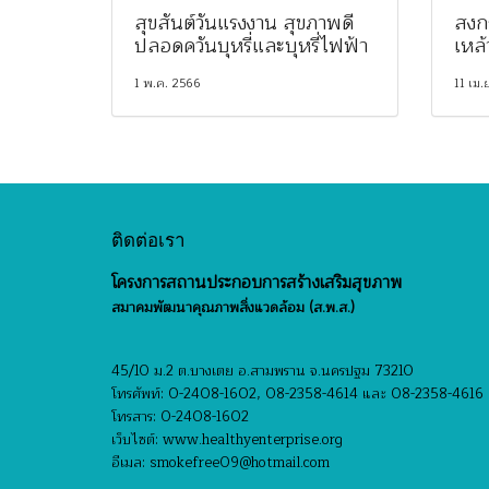
สุขสันต์วันแรงงาน สุขภาพดี
สงก
ปลอดควันบุหรี่และบุหรี่ไฟฟ้า
เหล้
1 พ.ค. 2566
11 เม.
ติดต่อเรา
โครงการสถานประกอบการสร้างเสริมสุขภาพ
สมาคมพัฒนาคุณภาพสิ่งแวดล้อม (ส.พ.ส.)
45/10 ม.2 ต.บางเตย อ.สามพราน จ.นครปฐม 73210
โทรศัพท์: 0-2408-1602, 08-2358-4614 และ 08-2358-4616
โทรสาร: 0-2408-1602
เว็บไซต์: www.healthyenterprise.org
อีเมล: smokefree09@hotmail.com