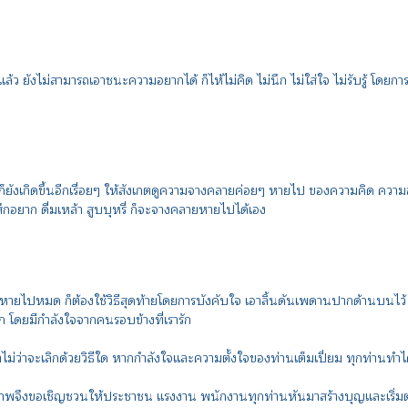
้ว ยังไม่สามารถเอาชนะความอยากได้ ก็ไห้ไม่คิด ไม่นึก ไม่ใส่ใจ ไม่รับรู้ โด
ก็ยังเกิดขึ้นอีกเรื่อยๆ ให้สังเกตดูความจางคลายค่อยๆ หายไป ของความคิด ความอยา
ึกอยาก ดื่มเหล้า สูบบุหรี่ ก็จะจางคลายหายไปได้เอง
ยไปหมด ก็ต้องใช้วิธีสุดท้ายโดยการบังคับใจ เอาลิ้นดันเพดานปากด้านบนไว้ กั
่ปาก โดยมีกำลังใจจากคนรอบข้างที่เรารัก
อว่าไม่ว่าจะเลิกด้วยวิธีใด หากกำลังใจและความตั้งใจของท่านเต็มเปี่ยม ทุกท่านท
พจึงขอเชิญชวนให้ประชาชน แรงงาน พนักงานทุกท่านหันมาสร้างบุญและเริ่มต้นปฏิ