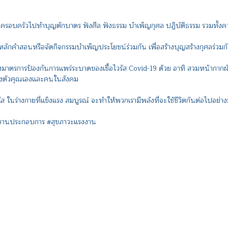
รอบครัวไปทำบุญตักบาตร ฟังศีล ฟังธรรม บำเพ็ญกุศล ปฏิบัติธรรม รวมทั้งค
ักคำสอนหรือจัดกิจกรรมบำเพ็ญประโยชน์ร่วมกัน เพื่อสร้างบุญสร้างกุศลร่วมก
าตรการป้องกันการแพร่ระบาดของเชื้อไวรัส Covid-19 ด้วย อาทิ สวมหน้ากากผ้า
พของตัวคุณเองและคนในสังคม
องใส ในร่างกายที่แข็งแรง สมบูรณ์ จะทำให้พวกเรามีพลังที่จะใช้ชีวิตกันต่อไปอย่
นสถานประกอบการ #สุขภาวะแรงงาน