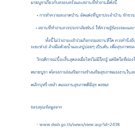
มาฆบูชาเกี่ยวกับครอบครัวและสถานที่ทำงานมีดังนี้
• การทำความสะอาดบ้าน จัดแต่งที่บูชาประจำบ้าน ชักชวนค
• สถานที่ทำงานควรประชาสัมพันธ์ ให้ความรู้ข้อธรรมะและหล
ทั้งนี้ไม่ว่าเราจะเข้าร่วมกิจกรรมสถานที่ใด ควรคำนึงถึงม
ระยะห่าง) ล้างมือด้วยน้ำและสบู่บ่อยๆ เป็นต้น เพื่อสุขภา
วิกฤติการณ์นี้จะสิ้นสุดลงเมื่อไหร่ไม่มีใครรู้ แต่จิตใจที่ผ่
#มาฆบูชา #โครงการส่งเสริมการสร้างเสริมสุขภาพแรงงานใ
#เลิกบุหรี่-เหล้า #แรงงานสุขภาพดีมีสุข #สพส
ขอบคุณข้อมูลจาก
- www.dmh.go.th/news/view.asp?id=2438