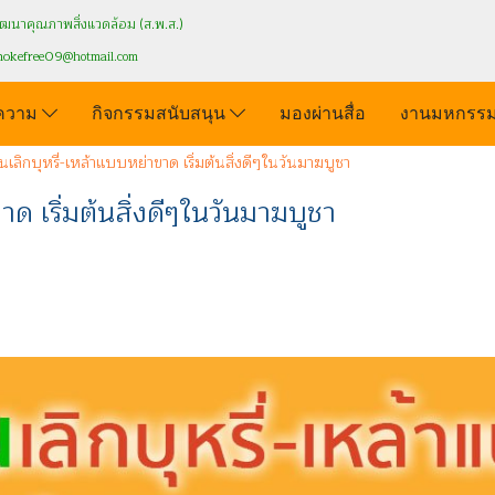
นาคุณภาพสิ่งแวดล้อม (ส.พ.ส.)
mokefree09
@hotmail.com
ความ
กิจกรรมสนับสนุน
มองผ่านสื่อ
งานมหกรรม
นเลิกบุหรี่-เหล้าแบบหย่าขาด เริ่มต้นสิ่งดีๆในวันมาฆบูชา
าด เริ่มต้นสิ่งดีๆในวันมาฆบูชา