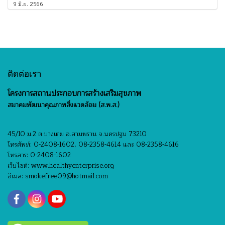
9 มิ.ย. 2566
ติดต่อเรา
โครงการสถานประกอบการสร้างเสริมสุขภาพ
สมาคมพัฒนาคุณภาพสิ่งแวดล้อม (ส.พ.ส.)
45/10 ม.2 ต.บางเตย อ.สามพราน จ.นครปฐม 73210
โทรศัพท์: 0-2408-1602, 08-2358-4614 และ 08-2358-4616
โทรสาร: 0-2408-1602
เว็บไซต์: www.healthyenterprise.org
อีเมล: smokefree09@hotmail.com