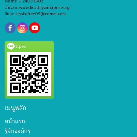
โทรสาร: 0-2408-1602
เว็บไซต์: www.healthyenterprise.org
อีเมล: smokefree09@hotmail.com
hpe6
เมนูหลัก
หน้าแรก
รู้จักองค์กร