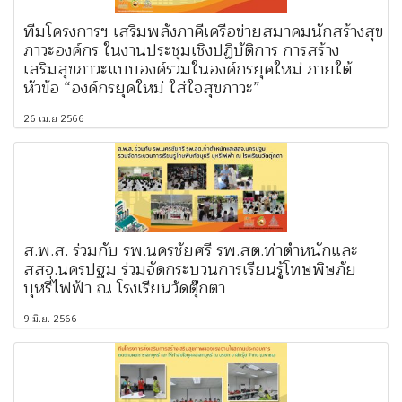
ทีมโครงการฯ เสริมพลังภาคีเครือข่ายสมาคมนักสร้างสุข
ภาวะองค์กร ในงานประชุมเชิงปฏิบัติการ การสร้าง
เสริมสุขภาวะแบบองค์รวมในองค์กรยุคใหม่ ภายใต้
หัวข้อ “องค์กรยุคใหม่ ใส่ใจสุขภาวะ”
26 เม.ย 2566
ส.พ.ส. ร่วมกับ รพ.นครชัยศรี รพ.สต.ท่าตำหนักและ
สสจ.นครปฐม ร่วมจัดกระบวนการเรียนรู้โทษพิษภัย
บุหรี่ไฟฟ้า ณ โรงเรียนวัดตุ๊กตา
9 มิ.ย. 2566