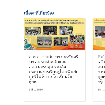
เนื้อหาที่เกี่ยวข้อง
ส.พ.ส. ร่วมกับ รพ.นครชัยศรี
ทีมโ
รพ.สต.ท่าตำหนักและ
เสร
สสจ.นครปฐม ร่วมจัด
สถา
กระบวนการเรียนรู้โทษพิษภัย
การเ
บุหรี่ไฟฟ้า ณ โรงเรียนวัด
บุคค
ตุ๊กตา
กรุ๊
9 มิ.ย. 2566
28 เม