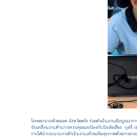
โรงพยาบาลห้วยยอด จังหวัดตรัง ร่วมดำเนินงานเชิงบูรณากา
ขับเคลื่อนงานด้านการควบคุมและป้องกันปัจจัยเสี่ยง: บุห
การได้นำกระบวนการดำเนินงานสร้างเสริมสุขภาพด้วยการควบค