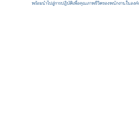
พร้อมนำไปสู่การปฏิบัติเพื่อคุณภาพชีวิตของพนักงานในองค์กร