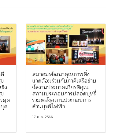
คี
สมาคมพัฒนาคุณภาพสิ่ง
ุข
แวดล้อมร่วมกับภาคีเครือข่าย
ชิง
จัดงานประกาศเกียรติคุณ
ุข
สถานประกอบการปลอดบุหรี่
รยุค
รวมพลังสถานประกอบการ
รยุค
ต้านบุหรี่ไฟฟ้า
17 พ.ค. 2566