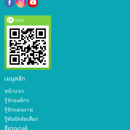
hpe6
เมนูหลัก
หน้าแรก
รู้จักองค์กร
รู้จักแผนงาน
รู้ทันปัจจัยเสี่ยง
สื่อรณรงค์