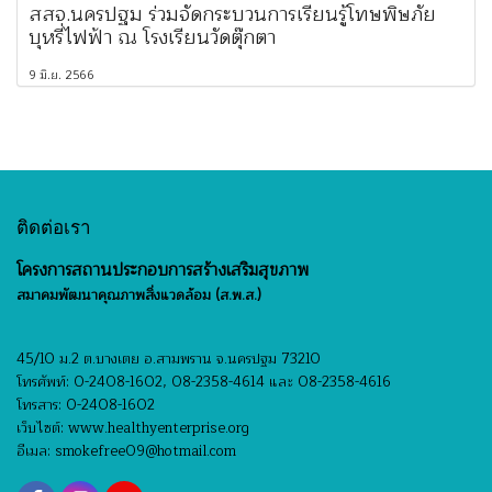
สสจ.นครปฐม ร่วมจัดกระบวนการเรียนรู้โทษพิษภัย
บุหรี่ไฟฟ้า ณ โรงเรียนวัดตุ๊กตา
9 มิ.ย. 2566
ติดต่อเรา
โครงการสถานประกอบการสร้างเสริมสุขภาพ
สมาคมพัฒนาคุณภาพสิ่งแวดล้อม (ส.พ.ส.)
45/10 ม.2 ต.บางเตย อ.สามพราน จ.นครปฐม 73210
โทรศัพท์: 0-2408-1602, 08-2358-4614 และ 08-2358-4616
โทรสาร: 0-2408-1602
เว็บไซต์: www.healthyenterprise.org
อีเมล: smokefree09@hotmail.com