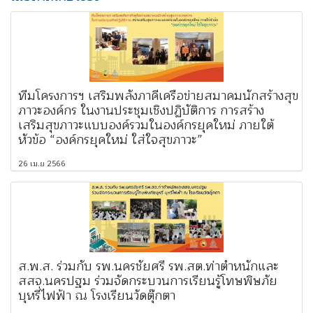
ทีมโครงการฯ เสริมพลังภาคีเครือข่ายสมาคมนักสร้างสุข
ภาวะองค์กร ในงานประชุมเชิงปฏิบัติการ การสร้าง
เสริมสุขภาวะแบบองค์รวมในองค์กรยุคใหม่ ภายใต้
หัวข้อ “องค์กรยุคใหม่ ใส่ใจสุขภาวะ”
26 เม.ย 2566
ส.พ.ส. ร่วมกับ รพ.นครชัยศรี รพ.สต.ท่าตำหนักและ
สสจ.นครปฐม ร่วมจัดกระบวนการเรียนรู้โทษพิษภัย
บุหรี่ไฟฟ้า ณ โรงเรียนวัดตุ๊กตา