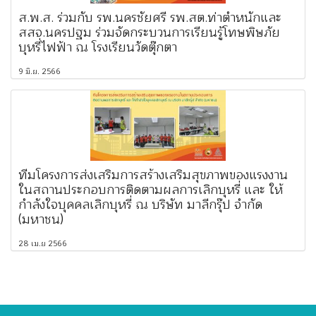
ส.พ.ส. ร่วมกับ รพ.นครชัยศรี รพ.สต.ท่าตำหนักและ
สสจ.นครปฐม ร่วมจัดกระบวนการเรียนรู้โทษพิษภัย
บุหรี่ไฟฟ้า ณ โรงเรียนวัดตุ๊กตา
9 มิ.ย. 2566
ทีมโครงการส่งเสริมการสร้างเสริมสุขภาพของแรงงาน
ในสถานประกอบการติดตามผลการเลิกบุหรี่ และ ให้
กำลังใจบุคคลเลิกบุหรี่ ณ บริษัท มาลีกรุ๊ป จำกัด
(มหาชน)
28 เม.ย 2566