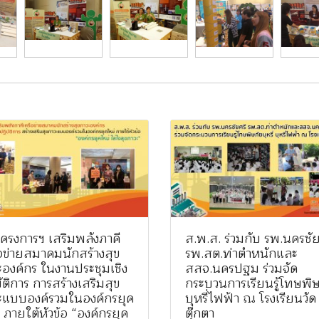
ครงการฯ เสริมพลังภาคี
ส.พ.ส. ร่วมกับ รพ.นครชัย
อข่ายสมาคมนักสร้างสุข
รพ.สต.ท่าตำหนักและ
องค์กร ในงานประชุมเชิง
สสจ.นครปฐม ร่วมจัด
ัติการ การสร้างเสริมสุข
กระบวนการเรียนรู้โทษพิ
ะแบบองค์รวมในองค์กรยุค
บุหรี่ไฟฟ้า ณ โรงเรียนวัด
 ภายใต้หัวข้อ “องค์กรยุค
ตุ๊กตา