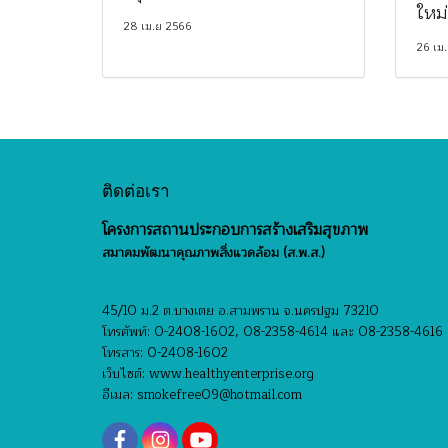
ใหม่
28 เม.ย 2566
26 เม
ติดต่อเรา
โครงการสถานประกอบการสร้างเสริมสุขภาพ
สมาคมพัฒนาคุณภาพสิ่งแวดล้อม (ส.พ.ส.)
45/10 ม.2 ต.บางเตย อ.สามพราน จ.นครปฐม 73210
โทรศัพท์: 0-2408-1602, 08-2358-4614 และ 08-2358-4616
โทรสาร: 0-2408-1602
เว็บไซต์: www.healthyenterprise.org
อีเมล: smokefree09@hotmail.com