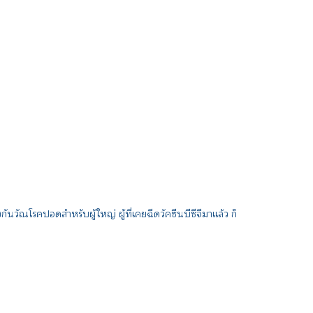
นวัณโรคปอดสำหรับผู้ใหญ่ ผู้ที่เคยฉีดวัคซีนบีซีจีมาแล้ว ก็