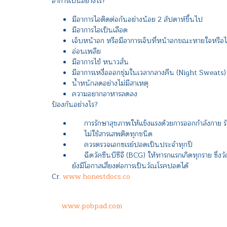
อาการเป็นอย่างไร?
มีอาการไอติดต่อกันอย่างน้อย 2 สัปดาห์ขึ้นไป
มีอาการไอเป็นเลือด
เจ็บหน้าอก หรือมีอาการเจ็บที่หน้าอกขณะหายใจหรือ
อ่อนเพลีย
มีอาการไข้ หนาวสั่น
มีอาการเหงื่อออกชุ่มในเวลากลางคืน (Night Sweats)
น้ำหนักลดอย่างไม่มีสาเหตุ
ความอยากอาหารลดลง
ป้องกันอย่างไร?
การรักษาสุขภาพให้แข็งแรงด้วยการออกกำลังกาย รั
ไม่ใช้สารเสพติดทุกชนิด
ควรตรวจเอกซเรย์ปอดเป็นประจำทุกปี
ฉีดวัคซีนบีซีจี (BCG) ให้ทารกแรกเกิดทุกราย ซึ่งวัค
ยังมีโอกาสเสี่ยงต่อการเป็นวัณโรคปอดได้
Cr.
www.honestdocs.co
www.pobpad.com