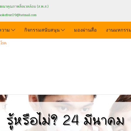
นาคุณภาพสิ่งแวดล้อม (ส.พ.ส.)
mokefree09
@hotmail.com
ความ
กิจกรรมสนับสนุน
มองผ่านสื่อ
งานมหกรรม
ัณโรค