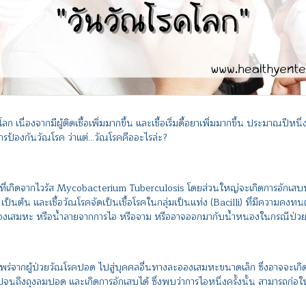
จากมีผู้ติดเชื้อเพิ่มมากขึ้น และเชื้อเริ่มดื้อยาเพิ่มมากขึ้น ประมาณปีหนึ่ง
รป้องกันวัณโรค ว่าแต่...วัณโรคคืออะไรล่ะ?
ที่เกิดจากไวรัส Mycobacterium Tuberculosis โดยส่วนใหญ่จะเกิดการอักเสบบริ
 เป็นต้น และเชื้อวัณโรคจัดเป็นเชื้อโรคในกลุ่มเป็นแท่ง (Bacilli) ที่มีความค
อองเสมหะ หรือน้ำลายจากการไอ หรือจาม หรืออาจออกมากับน้ำหนองในกรณีป่วย
กผู้ป่วยวัณโรคปอด ไปสู่บุคคลอื่นทางละอองเสมหะขนาดเล็ก ซึ่งอาจจะเกิดจา
ข้าไปจนถึงถุงลมปอด และเกิดการอักเสบได้ ซึ่งพบว่าการไอหนึ่งครั้งนั้น สามาร