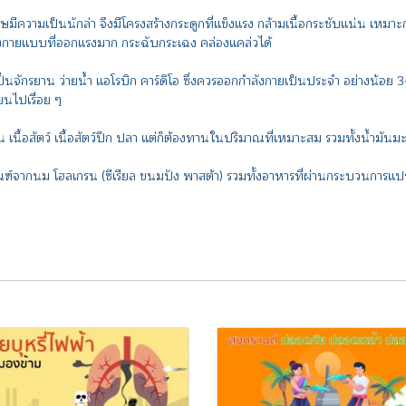
ุรุษมีความเป็นนักล่า จึงมีโครงสร้างกระดูกที่แข็งแรง กล้ามเนื้อกระชับแน่น เ
ังกายแบบที่ออกแรงมาก กระฉับกระเฉง คล่องแคล่วได้
น ว่ายน้ำ แอโรบิก คาร์ดิโอ ซึ่งควรออกกำลังกายเป็นประจำ อย่างน้อย 3-4 ครั้
ยนไปเรื่อย ๆ
อสัตว์ เนื้อสัตว์ปีก ปลา แต่ก็ต้องทานในปริมาณที่เหมาะสม รวมทั้งน้ำมันมะก
จากนม โฮลเกรน (ซีเรียล ขนมปัง พาสต้า) รวมทั้งอาหารที่ผ่านกระบวนการแป