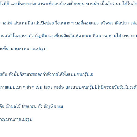
่ดี และมีระบบย่อยอาหารที่ค่อนข้างจะยืดหยุ่น ทานผัก เนื้อสัตว์ นม ได้ในสัดส่
อล์ฟ เล่นเทนนิส เล่นปิงปอง วิ่งเหยาะ ๆ บอดี้คอมแบต หรือพวกศิลปะการต่อสู
ม้ โฮลเกรน ถั่ว ธัญพืช แต่เพิ่มผลิตภัณฑ์จากนม ที่สามารถทานได้ เพราะคนก
รที่ผ่านกระบวนการแปรรูป
กัน ดังนั้นก็สามารถออกกำลังกายได้ทั้งแบบคนกรุ๊ปเอ
เบา ๆ ช้า ๆ เช่น โยคะ กอล์ฟ และแบบคนกรุ๊ปบีที่มีความเข้มข้นในระดับป
ผักผลไม้ โฮลเกรน ถั่ว ธัญพืช นม
นกระบวนการแปรรูป