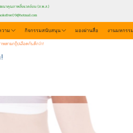
นาคุณภาพสิ่งแวดล้อม (ส.พ.ส.)
mokefree09
@hotmail.com
ความ
กิจกรรมสนับสนุน
มองผ่านสื่อ
งานมหกรรม
าพตามกรุ๊ปเลือดกันดีกว่า!
า!