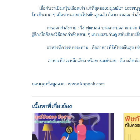
เชื่อกันว่าเป็นกรุ๊ปเลือดเก่า แก่ที่สุดของมนุษย์เรา บรรพบ
โปรตีนมาก ๆ เมื่อทานอาหารโปรตีนสูงแล้ว ก็สามารถออกกำล
การออกกำลังกาย : วิ่ง ฟุตบอล บาสเกตบอล ชกมวย ปั่นจักรยา
รู้สึกเบื่อก็ลองวิธีออกกำลังหลาย ๆ แบบผสมกันดู สลับสับเปลี่
อาหารที่ควรรับประทาน : คืออาหารที่ให้โปรตีนสูง เช่น เนื้
อาหารที่ควรหลีกเลี่ยง หรือทานแต่น้อย : คือ ผลิตภัณฑ์
ขอบคุณข้อมูลจาก : www.kapook.com
เนื้อหาที่เกี่ยวข้อง