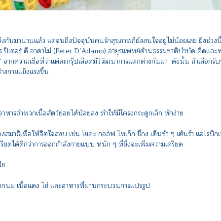
กันมานานแล้ว แต่จนถึงปัจจุบันคนรักสุขภาพก็ยังสนใจอยู่ไม่น้อยเลย ยิ่งช่ว
่ ดร.ปีเตอร์ ดี อาดาโม่ (Peter D’Adamo) อายุรแพทย์ด้านธรรมชาติบำบัด คิดแล
จากความเชื่อที่ว่าแต่ละกรุ๊ปเลือดมีวิวัฒนาการแตกต่างกันมา ดังนั้น ถ้าเลื
างกายแข็งแรงขึ้น
าหารจำพวกเนื้อสัตว์ย่อยได้น้อยลง ทำให้มีโครงกระดูกเล็ก หักง่าย
เพื่อให้จิตใจสงบ เช่น โยคะ กอล์ฟ ไทเก็ก ชี่กง เดินช้า ๆ เต้นรำ แอโรบิกเ
ยดได้ดีกว่าการออกกำลังกายแบบ หนัก ๆ ที่ยิ่งจะเพิ่มความเครียด
ืช
นม เนื้อแดง ไข่ และอาหารที่ผ่านกระบวนการแปรรูป