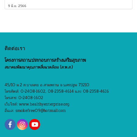
9 มิ.ย. 2566
ติดต่อเรา
โครงการสถานประกอบการสร้างเสริมสุขภาพ
สมาคมพัฒนาคุณภาพสิ่งแวดล้อม (ส.พ.ส.)
45/10 ม.2 ต.บางเตย อ.สามพราน จ.นครปฐม 73210
โทรศัพท์: 0-2408-1602, 08-2358-4614 และ 08-2358-4616
โทรสาร: 0-2408-1602
เว็บไซต์: www.healthyenterprise.org
อีเมล: smokefree09@hotmail.com