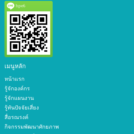
hpe6
เมนูหลัก
หน้าแรก
รู้จักองค์กร
รู้จักแผนงาน
รู้ทันปัจจัยเสี่ยง
สื่อรณรงค์
กิจกรรมพัฒนาศักยภาพ