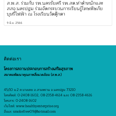
ส.พ.ส. ร่วมกับ รพ.นครชัยศรี รพ.สต.ท่าตำหนักและ
สสจ.นครปฐม ร่วมจัดกระบวนการเรียนรู้โทษพิษภัย
บุหรี่ไฟฟ้า ณ โรงเรียนวัดตุ๊กตา
9 มิ.ย. 2566
ติดต่อเรา
โครงการสถานประกอบการสร้างเสริมสุขภาพ
สมาคมพัฒนาคุณภาพสิ่งแวดล้อม (ส.พ.ส.)
45/10 ม.2 ต.บางเตย อ.สามพราน จ.นครปฐม 73210
โทรศัพท์: 0-2408-1602, 08-2358-4614 และ 08-2358-4616
โทรสาร: 0-2408-1602
เว็บไซต์: www.healthyenterprise.org
อีเมล: smokefree09@hotmail.com