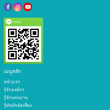
hpe6
เมนูหลัก
หน้าแรก
รู้จักองค์กร
รู้จักแผนงาน
รู้ทันปัจจัยเสี่ยง