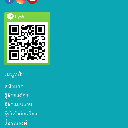
hpe6
เมนูหลัก
หน้าแรก
รู้จักองค์กร
รู้จักแผนงาน
รู้ทันปัจจัยเสี่ยง
สื่อรณรงค์