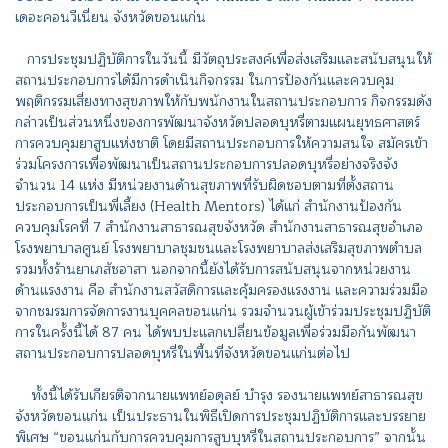
เดอะคอนวีเนี่ยน จังหวัดขอนแก่น
การประชุมปฏิบัติการในวันนี้ มีวัตถุประสงค์เพื่อส่งเสริมและสนับสนุนให้
สถานประกอบการได้มีการดำเนินกิจกรรม ในการป้องกันและควบคุม
พฤติกรรมเสี่ยงทางสุขภาพให้กับพนักงานในสถานประกอบการ กิจกรรมดัง
กล่าวเป็นส่วนหนึ่งของการพัฒนาจังหวัดปลอดบุหรี่ตามแผนยุทธศาสตร์
การควบคุมยาสูบแห่งชาติ โดยมีสถานประกอบการให้ความสนใจ สมัครเข้า
ร่วมโครงการเพื่อพัฒนาเป็นสถานประกอบการปลอดบุหรี่อย่างจริงจัง
จำนวน 14 แห่ง มีหน่วยงานด้านสุขภาพที่รับผิดชอบตามที่ตั้งสถาน
ประกอบการเป็นพี่เลี้ยง (Health Mentors) ได้แก่ สำนักงานป้องกัน
ควบคุมโรคที่ 7 สำนักงานสาธารณสุขจังหวัด สำนักงานสาธารณสุขอำเภอ
โรงพยาบาลศูนย์ โรงพยาบาลชุมชนและโรงพยาบาลส่งเสริมสุขภาพตำบล
รวมทั้งร้านยาเภสัชอาสา นอกจากนี้ยังได้รับการสนับสนุนจากหน่วยงาน
ด้านแรงงาน คือ สำนักงานสวัสดิการและคุ้มครองแรงงาน และความร่วมมือ
จากชมรมการจัดการงานบุคคลขอนแก่น รวมจำนวนผู้เข้าร่วมประชุมปฏิบัติ
การในครั้งนี้ได้ 87 คน ได้พบปะแลกเปลี่ยนข้อมูลเพื่อร่วมมือกันพัฒนา
สถานประกอบการปลอดบุหรี่ในพื้นที่จังหวัดขอนแก่นต่อไป
ทั้งนี้ได้รับเกียรติจากนายแพทย์อดุลย์ บำรุง รองนายแพทย์สาธารณสุข
จังหวัดขอนแก่น เป็นประธานในพิธีเปิดการประชุมปฏิบัติการและบรรยาย
พิเศษ “ขอนแก่นกับการควบคุมการสูบบุหรี่ในสถานประกอบการ” จากนั้น