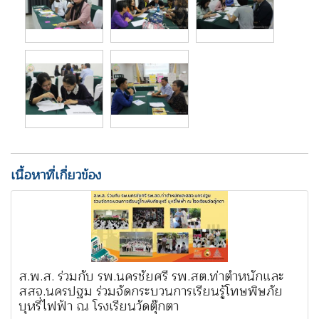
เนื้อหาที่เกี่ยวข้อง
ส.พ.ส. ร่วมกับ รพ.นครชัยศรี รพ.สต.ท่าตำหนักและ
สสจ.นครปฐม ร่วมจัดกระบวนการเรียนรู้โทษพิษภัย
บุหรี่ไฟฟ้า ณ โรงเรียนวัดตุ๊กตา