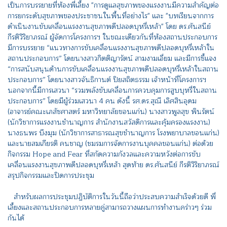
เป็นการบรรยายที่ห้องพี่เลี้ยง "การดูแลสุขภาพของแรงงานมีความสำคัญต่อ
การยกระดับสุขภาพของประชาชนในพื้นที่อย่างไร" และ "บทเรียนจากการ
ดำเนินงานขับเคลื่อนแรงงานสุขภาพดีปลอดบุหรี่เหล้า" โดย ดร.ศันสนีย์
กีรติวิริยาภรณ์ ผู้จัดการโครงการฯ ในขณะเดียวกันที่ห้องสถานประกอบการ
มีการบรรยาย “แนวทางการขับเคลื่อนแรงงานสุขภาพดีปลอดบุหรี่เหล้าใน
สถานประกอบการ” โดยนางสาวกิตติญารัตน์ สามงามเอี่ยม และมีการชี้แจง
“การสนับสนุนด้านการขับเคลื่อนแรงงานสุขภาพดีปลอดบุหรี่เหล้าในสถาน
ประกอบการ” โดยนางสาวจันธิกานต์ ปิยสถิตธรรม เจ้าหน้าที่โครงการฯ
นอกจากนี้มีการเสวนา “รวมพลังขับเคลื่อนการควบคุมการสูบบุหรี่ในสถาน
ประกอบการ” โดยมีผู้ร่วมเสวนา 4 คน ดังนี้ รศ.ดร.สุณี เลิศสินอุดม
(อาจารย์คณะเภสัชศาสตร์ มหาวิทยาลัยขอนแก่น) นางสาวพูลสุข พินรัตน์
(นักวิชาการแรงงานชำนาญการ สำนักงานสวัสดิการและคุ้มครองแรงงาน)
นางธนพร บึงมุม (นักวิชาการสาธารณสุขชำนาญการ โรงพยาบาลขอนแก่น)
และนายสมเกียรติ คนชาญ (ชมรมการจัดการงานบุคคลขอนแก่น) ต่อด้วย
กิจกรรม Hope and Fear ที่สกัดความกังวลและความหวังต่อการขับ
เคลื่อนแรงงานสุขภาพดีปลอดบุหรี่เหล้า สุดท้าย ดร.ศันสนีย์ กีรติวิริยาภรณ์
สรุปกิจกรรมและปิดการประชุม
สำหรับผลการประชุมปฏิบัติการในวันนี้ถือว่าประสบความสำเร็จด้วยดี พี่
เลี้ยงและสถานประกอบการหลายคู่สามารถวางแผนการทำงานคร่าวๆ ร่วม
กันได้