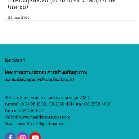
กำลังใจบุคคลเลิกบุหรี่ ณ บริษัท มาลีกรุ๊ป จำกัด
(มหาชน)
28 เม.ย 2566
ติดต่อเรา
โครงการสถานประกอบการสร้างเสริมสุขภาพ
สมาคมพัฒนาคุณภาพสิ่งแวดล้อม (ส.พ.ส.)
45/10 ม.2 ต.บางเตย อ.สามพราน จ.นครปฐม 73210
โทรศัพท์: 0-2408-1602, 08-2358-4614 และ 08-2358-4616
โทรสาร: 0-2408-1602
เว็บไซต์: www.healthyenterprise.org
อีเมล: smokefree09@hotmail.com