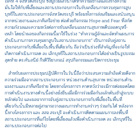
โรคที่ 4 จังหวัดสระบุรี) ซึ่งผู้ร่วมเสวนาได้ทำความเข้าใจและสร้างความ
มั่นใจให้กับพี่เลี้ยงและสถานประกอบการในขับเคลื่อนการควบคุมการสูบ
บุหรี่ในสถานประกอบการจังหวัดสระบุรี พร้อมทั้งการส่งเสริมและสนับสนุน
จากหน่วยงานและภาคีเครือข่าย ต่อด้วยกิจกรรม Hope and Fear ที่สกัด
ความกังวลและความหวังต่อการขับเคลื่อนแรงงานสุขภาพดีปลอดบุหรี่-
เหล้า โดยนำผลของกิจกรรมนี้มาใช้ในช่วง “ทำความรู้จักและจัดทำแผนการ
ดำเนินงานการควบคุมยาสูบในสถานประกอบการ” เป็นการจับคู่สถาน
ประกอบการกับพี่เลี้ยงในพื้นที่เดียวกัน ถือว่าเป็นช่วงที่สำคัญที่จะก่อให้
เกิดการดำเนินการลด ละ เลิกบุหรี่ในสถานประกอบการได้อย่างเป็นรูปธรรม
สุดท้าย ดร.ศันสนีย์ กีรติวิริยาภรณ์ สรุปกิจกรรมและปิดการประชุม
สำหรับผลการประชุมปฏิบัติการในวันนี้ถือว่าประสบความสำเร็จด้วยดีจาก
ความร่วมมือจากสถานประกอบการ หน่วยงานด้านสุขภาพ หน่วยงานด้าน
แรงงานและภาคีเครือข่าย โดยทางโครงการฯ คาดหวังว่าจะมีการต่อยอดโดย
การดำเนินงานทางด้านนี้อย่างยั่งยืนเมื่อมีการร่วมมือกันผลักดันเข้าสู่ระบบ
หลักต่อไป และผลจากการจับคู่สถานประกอบการกับพี่เลี้ยงในพื้นที่
เดียวกันนั้นมีหลายคู่สามารถวางแผนการทำงานคร่าวๆ ร่วมกันได้ หลังจาก
นี้ทางโครงการฯ และ สสจ.สระบุรี จะดำเนินการติดตามแผนการลงพื้นที่
สถานประกอบการที่แก้ไขโดยพี่เลี้ยงแล้วเพื่อดำเนินการลด ละ เลิกบุหรี่ใน
สถานประกอบการต่อไป