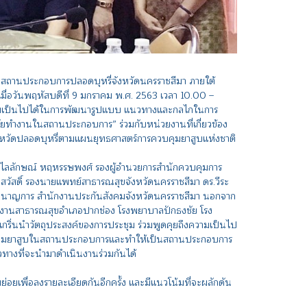
สถานประกอบการปลอดบุหรี่จังหวัดนครราชสีมา ภายใต้
ื่อวันพฤหัสบดีที่ 9 มกราคม พ.ศ. 2563 เวลา 10.00 –
งความเป็นไปได้ในการพัฒนารูปแบบ แนวทางและกลไกในการ
วัยทำงานในสถานประกอบการ” ร่วมกับหน่วยงานที่เกี่ยวข้อง
จังหวัดปลอดบุหรี่ตามแผนยุทธศาสตร์การควบคุมยาสูบแห่งชาติ
งวิไลลักษณ์ หฤหรรษพงศ์ รองผู้อำนวยการสำนักควบคุมการ
วัสดิ์ รองนายแพทย์สาธารณสุขจังหวัดนครราชสีมา ดร.วีระ
นชำนาญการ สำนักงานประกันสังคมจังหวัดนครราชสีมา นอกจาก
ำนักงานสาธารณสุขอำเภอปากช่อง โรงพยาบาลปักธงชัย โรง
ริ่นนำวัตถุประสงค์ของการประชุม ร่วมพูดคุยถึงความเป็นไป
ควบคุมยาสูบในสถานประกอบการและทำให้เป็นสถานประกอบการ
นวทางที่จะนำมาดำเนินงานร่วมกันได้
ยเพื่อลงรายละเอียดกันอีกครั้ง และมีแนวโน้มที่จะผลักดัน