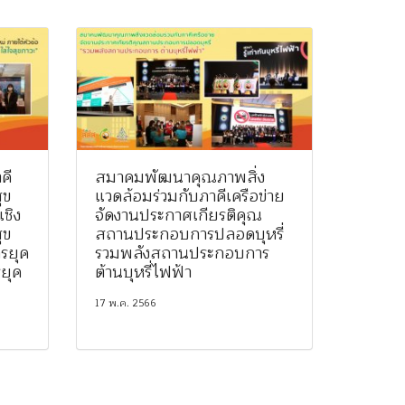
คี
สมาคมพัฒนาคุณภาพสิ่ง
ุข
แวดล้อมร่วมกับภาคีเครือข่าย
ชิง
จัดงานประกาศเกียรติคุณ
ุข
สถานประกอบการปลอดบุหรี่
รยุค
รวมพลังสถานประกอบการ
รยุค
ต้านบุหรี่ไฟฟ้า
17 พ.ค. 2566