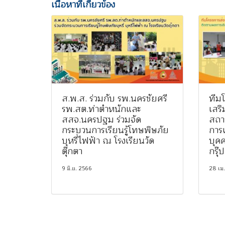
เนื้อหาที่เกี่ยวข้อง
ส.พ.ส. ร่วมกับ รพ.นครชัยศรี
ทีมโ
รพ.สต.ท่าตำหนักและ
เสร
สสจ.นครปฐม ร่วมจัด
สถา
กระบวนการเรียนรู้โทษพิษภัย
การเ
บุหรี่ไฟฟ้า ณ โรงเรียนวัด
บุคค
ตุ๊กตา
กรุ๊
9 มิ.ย. 2566
28 เม