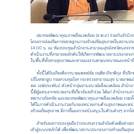
สมาคมพัฒนาคุณภาพสิ่งแวดล้อม (ส.พ.ส.) ร่วมกับสำนักง
โครงการส่งเสริมการขยายฐานการสร้างเสริมสุขภาพในสถานประ
14.00 น. ณ ห้องประชุมสำนักงานสาธารณสุขจังหวัดนครราชส
ดำเนินงานที่สามารถผลักดันให้เกิดการพัฒนาสถานประกอบการป
ในพื้นที่ทั้งทางสุขภาพและทางแรงงานตามบทบาทและหน้าที่ที่
ทั้งนี้ได้รับเกียรติจากนายแพทย์ชัย กฤติยาภิชาติกุล ที
บริโภคยาสูบ กรมควบคุมโรค กระทรวงสาธารณสุข นายเกษมสันต
พล วงษ์ประพันธ์ หัวหน้ากลุ่มงานอนามัยสิ่งแวดล้อม สำนั
นี้มีผู้แทนจากหน่วยงานที่เกี่ยวข้องเข้าร่วม ได้แก่ สำน
พยาบาลโชคชัย และสมาคมพัฒนาคุณภาพสิ่งแวดล้อม รวมทั้งสิ
ได้ในการดำเนินงานร่วมกันของหน่วยงานด้านสุขภาพและหน่
สร้างเสริมสุขภาพ มีการชี้แจงการสนับสนุนในด้านต่างๆ จากโค
สำหรับผลการประชุมถือว่าประสบความสำเร็จด้วยดีอย่างมาก ท
เข้าสู่ระบบหลักได้ เพื่อพัฒนาสถานประกอบการสร้างเสริมสุ