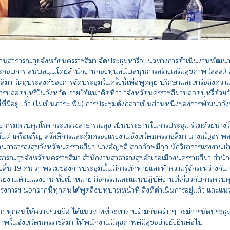
านสาธารณสุขจังหวัดนครราชสีมา จัดประชุมหารือแนวทางการดำเนินงานพัฒนา
กอบการ สนับสนุนโดยสำนักงานกองทุนสนับสนุนการสร้างเสริมสุขภาพ (สสส.) เม
ีมา วัตถุประสงค์ของการจัดประชุมในครั้งนี้เพื่อพูดคุย ปรึกษาและหารือถึ
ลอดบุหรี่ในจังหวัด ภายใต้แนวคิดที่ว่า “จังหวัดนครราชสีมาปลอดบุหรี่ด้วย
มีอยู่แล้ว (ไม่เป็นภาระเพิ่ม) การประชุมดังกล่าวเป็นส่วนหนึ่งของการพัฒนา
่ปรึกษากรมควบคุมโรค กระทรวงสาธารณสุข เป็นประธานในการประชุม ร่วมด้วยนา
์ เครือเจริญ สวัสดิการและคุ้มครองแรงงานจังหวัดนครราชสีมา นางณัฐอร พลส
กงานสาธารณสุขจังหวัดนครราชสีมา นางอัญชลี สกลลักษมีกุล นักวิชาการแรงงา
ักงานสาธารณสุขจังหวัดนครราชสีมา สำนักงานสาธารณสุขอำเภอเมืองนครราชสีมา ส
้น 19 คน ภาพรวมของการประชุมนั้นมีการทักทายและทำความรู้จักระหว่างกัน เก
วยงานด้านแรงงาน ทั้งเป้าหมาย กิจกรรมและแผนปฏิบัติงานที่เกี่ยวกับการ
รงการฯ นอกจากนี้ทุกคนได้พูดถึงบทบาทหน้าที่ สิ่งที่ดำเนินการอยู่แล้ว และแ
ุกคนให้ความร่วมมือ ได้แนวทางที่จะทำงานร่วมกันคร่าวๆ จะมีการนัดประชุมย่อ
ขภาพในจังหวัดนครราชสีมา ให้พนักงานมีสุขภาพดีมีสุขอย่างยั่งยืนต่อไป