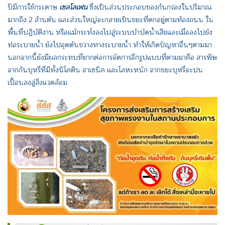
ปีมีการใช้กระดาษ
เซลโลเฟน
ซึ่งเป็นส่วนประกอบของก้นกรองในปริมาณ
มากถึง 2 ล้านตัน และส่วนใหญ่จะกลายเป็นขยะที่ตกอยู่ตามท้องถนน ใน
พื้นที่ปฏิบัติงาน หรือแม้กระทั่งลงไปสู่ระบบบำบัดน้ำเสียและเมื่อลงไปยัง
ท่อระบายน้ำ ยังไปอุดตันขวางทางระบายน้ำ ทำให้เกิดปัญหาอื่นๆตามมา
นอกจากนี้ยังมีผลกระทบที่ยากต่อการจัดการอีกรูปแบบที่ตามมาคือ สารพิษ
จากก้นบุหรี่ที่มีทั้งนิโคติน อาเซนิค และโลหะหนัก จากขยะบุหรี่จะปน
เปื้อนลงสู่สิ่งแวดล้อม