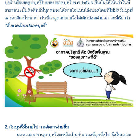
บุหรี่ หรือเขตสูบบุหรี่ในเขตปลอดบุหรี่ พ.ศ. ๒๕๖๑ ยืนยันให้เห็นว่าในที่
สาธารณะนั้นคือสิทธิที่ทุกคนจะได้หายใจแบบโล่งปอดโดยที่ไม่มีควันบุหรี่
และจะดีแค่ไหน หากวันนี้เราสูดลมหายใจได้เต็มปอดด้วยสภาวะที่เรียกว่า
“สิ่งแวดล้อมปลอดบุหรี่”
2. ก้นบุหรี่ที่หายไป การจัดการง่ายขึ้น
ผลพวงจากการสูบบุหรี่จะเหลือเป็นก้นกรองที่ถูกทิ้งไป ซึ่งในแต่ละ