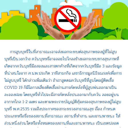
การสูบบุหรี่ในที่สาธารณะอาจส่งผลกระทบต่อสุขภาพของผู้ที่ไม่สูบ
บุหรี่เป็นวงกว้าง ควันบุหหรี่อาจลอยไปไกลสร้างผลกระทบทางสุขภาพที่
เกิดจากควันบุหรี่มือสองและสารตกค้างที่เกิดจากควันบุหรี่มือ 3 และข้อมูล
ที่น่าสนใจจาก ศ.นพ.ประกิต วาทีสาธกกิจ เลขาธิการมูลนิธิรณรงค์เพื่อการ
ไม่สูบบุหรี่ ได้กล่าวเพิ่มเติมว่า ถ้าเราสูดดมควันบุหรี่ที่สูบโดยผู้ติดเชื้อ
COVID 19 ก็มีโอกาสเสี่ยงติดเชื้อผ่านสารคัดหลั่งที่ผู้สูบพ่นออกมาเป็น
ละอองฝอย โดยบุหรี่ทั่วไปจะมีสารคัดหลั่งปนออกมากับควัน ลอยอยู่บน
อากาศไกล 1-2 เมตร และตามพระราชบัญญัติคุ้มครองสุขภาพของผู้ไม่สูบ
บุหรี่ พ.ศ.2535 รวมถึงประกาศของกระทรวงสาธารณสุข เรื่อง กำหนด
ประเภทหรือชื่อของสถานที่สาธารณะ สถานที่ทำงาน และยานพาหนะ ให้
ส่วนหนึ่งส่วนใดหรือทั้งหมดของสถานที่และยานพาหนะ เป็นเขตปลอด