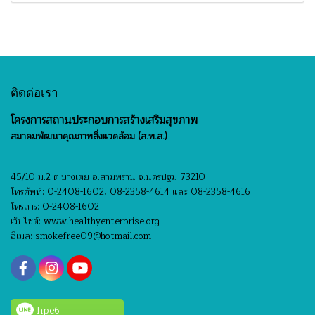
ติดต่อเรา
โครงการสถานประกอบการสร้างเสริมสุขภาพ
สมาคมพัฒนาคุณภาพสิ่งแวดล้อม (ส.พ.ส.)
45/10 ม.2 ต.บางเตย อ.สามพราน จ.นครปฐม 73210
โทรศัพท์: 0-2408-1602, 08-2358-4614 และ 08-2358-4616
โทรสาร: 0-2408-1602
เว็บไซต์: www.healthyenterprise.org
อีเมล: smokefree09@hotmail.com
hpe6